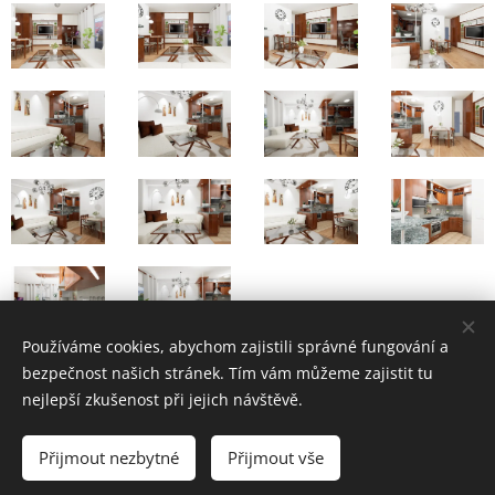
Používáme cookies, abychom zajistili správné fungování a
bezpečnost našich stránek. Tím vám můžeme zajistit tu
nejlepší zkušenost při jejich návštěvě.
www.inter-design.cz
Přijmout nezbytné
Přijmout vše
Všechna práva vyhrazena 2023
Cookies