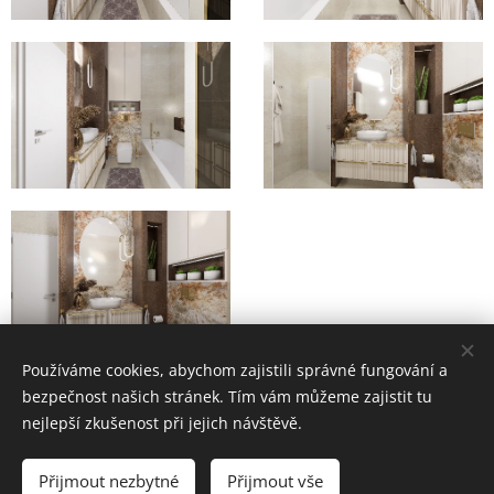
Používáme cookies, abychom zajistili správné fungování a
bezpečnost našich stránek. Tím vám můžeme zajistit tu
nejlepší zkušenost při jejich návštěvě.
www.inter-design.cz
Přijmout nezbytné
Přijmout vše
Všechna práva vyhrazena 2023
Cookies