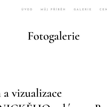
ÚVOD
MŮJ PŘÍBĚH
GALERIE
CE
Fotogalerie
 a vizualizace